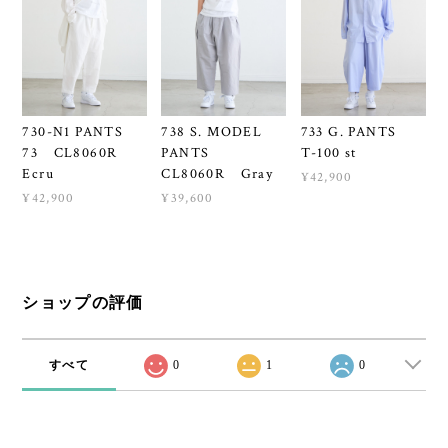
730-N1 PANTS
738 S. MODEL
733 G. PANTS
73 CL8060R
PANTS
T-100 st
Ecru
CL8060R Gray
¥42,900
¥42,900
¥39,600
ショップの評価
すべて
0
1
0