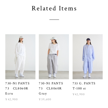
Related Items
730-N1 PANTS
730-N1 PANTS
733 G. PANTS
73 CL8060R
73 CL8060R
T-100 st
Ecru
Gray
¥42,900
¥42,900
¥39,600