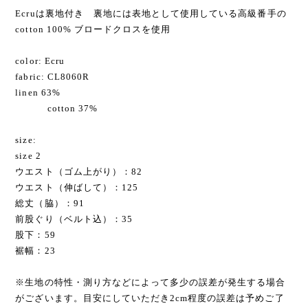
Ecruは裏地付き 裏地には表地として使用している高級番手の
cotton 100% ブロードクロスを使用
color: Ecru
fabric: CL8060R
linen 63%
cotton 37%
size:
size 2
ウエスト（ゴム上がり）：82
ウエスト（伸ばして）：125
総丈（脇）：91
前股ぐり（ベルト込）：35
股下：59
裾幅：23
※生地の特性・測り方などによって多少の誤差が発生する場合
がございます。目安にしていただき2cm程度の誤差は予めご了