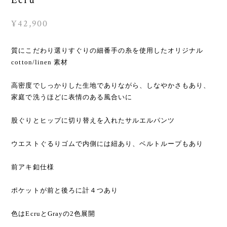
¥42,900
質にこだわり選りすぐりの細番手の糸を使用したオリジナル
cotton/linen 素材
高密度でしっかりした生地でありながら、しなやかさもあり、
家庭で洗うほどに表情のある風合いに
股ぐりとヒップに切り替えを入れたサルエルパンツ
ウエストぐるりゴムで内側には紐あり、ベルトループもあり
前アキ釦仕様
ポケットが前と後ろに計４つあり
色はEcruとGrayの2色展開